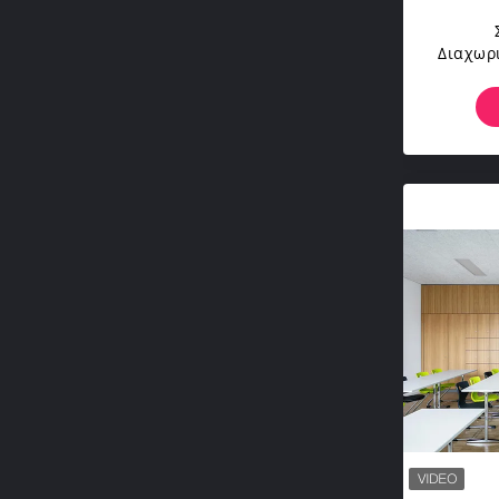
Διαχωρ
Πίν
Αλουμι
Γραφ
Μα