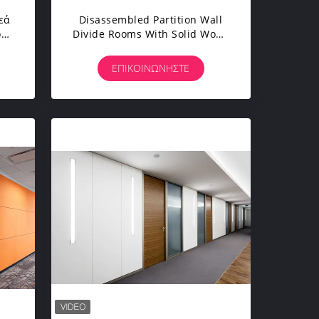
εά
Disassembled Partition Wall
ρά
Divide Rooms With Solid Wood
να
Panel Effectively Separating
And Obstructing The Rooms
ΕΠΙΚΟΙΝΩΝΉΣΤΕ