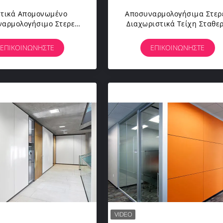
τικά Απομονωμένο
Αποσυναρμολογήσιμα Στερ
αρμολογήσιμο Στερεό
Διαχωριστικά Τείχη Σταθε
ημα Διαχωριστικών
Προκατασκευασμένα Γυάλι
18 Mm Πάχος Ξύλο Από
Τείχη
ΕΠΙΚΟΙΝΩΝΉΣΤΕ
ΕΠΙΚΟΙΝΩΝΉΣΤΕ
MDF