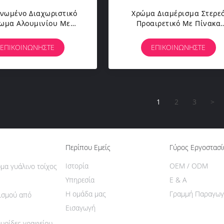
νωμένο Διαχωριστικό
Χρώμα Διαμέρισμα Στερε
χωμα Αλουμινίου Με
Προαιρετικό Με Πίνακα
ωτισμό LED 30dB
Τριαμίνης HPL Χάλυβα
Εσωτερικό
ΕΠΙΚΟΙΝΩΝΉΣΤΕ
ΕΠΙΚΟΙΝΩΝΉΣΤΕ
1
2
3
>
Περίπου Εμείς
Γύρος Εργοστασ
Ιστορία
OEM / ODM
μα γυάλινο τοίχος
Υπηρεσία
Ε & Α
Η ομάδα μας
Γραμμή Παραγωγ
ρισμού από
Εισαγωγή
θυρίδες γραφείου