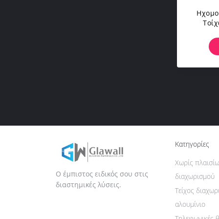
Ηχομο
Τοί
Φ
Κατηγορίες
Χωρίς πλαισίω
Ο έμπιστος ειδικός σου στις
διαχωρισμού
διαστημικές λύσεις.
Τείχος διαχω
αλουμίνιο
Τηλεφωνικές 