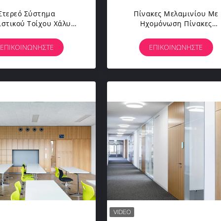
Στερεό Σύστημα
Πίνακες Μελαμινίου Με
ιστικού Τοίχου Χάλυβα
Ηχομόνωση Πίνακες
ακα Με Πλαισίωμα
Μελαμινίου Με Πυρόστακ
νίου Αδιάβροχα Στερεά
Στερεά Τοιχώματα
ΕΠΙΚΟΙΝΩΝΉΣΤΕ
ΕΠΙΚΟΙΝΩΝΉΣΤΕ
ειακά Φράγματα Για
κροχρόνια Χρήση