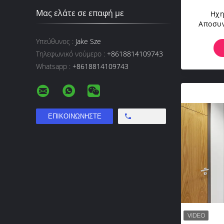
Μας ελάτε σε επαφή με
Ηχη
Αποσυν
Σύστ
Υπεύθυνος :
Jake Sze
Ορίων 
Τηλεφωνικό νούμερο :
+8618814109743
Whatsapp :
+8618814109743
Free call