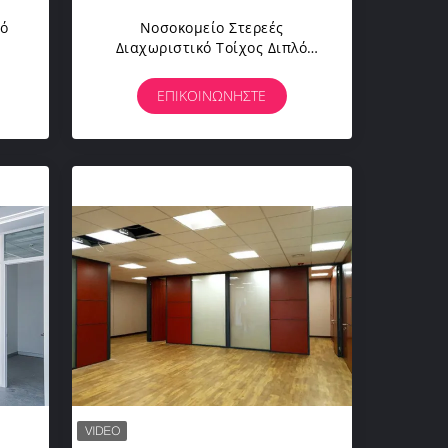
εό
Νοσοκομείο Στερεές
Διαχωριστικό Τοίχος Διπλό
Χάλυβα Ακουστικές
ινα
Ηχομονωμένες Διαχωριστικές
ΕΠΙΚΟΙΝΩΝΉΣΤΕ
Για Γραφεία