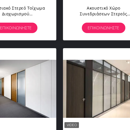
σιακό Στερεό Τοίχωμα
Ακουστικό Χώρο
Διαχωρισμού
Συνεδριάσεων Στερεός
οσυναρμολογήσιμα
Διαχωριστικός Τοίχος
τασκευασμένα Πάνελ
Ζυγισμένα Συστήματα
ΕΠΙΚΟΙΝΩΝΉΣΤΕ
ΕΠΙΚΟΙΝΩΝΉΣΤΕ
ίχου Διαχωρισμού
Διαχωριστικών Τοίχων
Χάλυβα