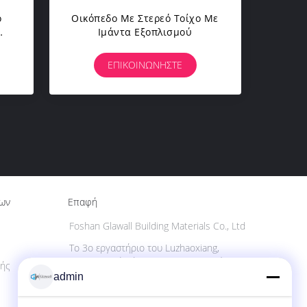
ό
Οικόπεδο Με Στερεό Τοίχο Με
Ιμάντα Εξοπλισμού
ΕΠΙΚΟΙΝΩΝΉΣΤΕ
ίων
Επαφή
Foshan Glawall Building Materials Co., Ltd
Το 3ο εργαστήριο του Luzhaoxiang,
βιομηχανική ζώνη Shatou Xiqiao (νέα
ής
περιοχή), πόλη Jiujiang, περιοχή Nanhai,
admin
πόλη Foshan, Κίνα