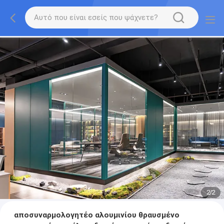
2
/
2
αποσυναρμολογητέο αλουμινίου θραυσμένο