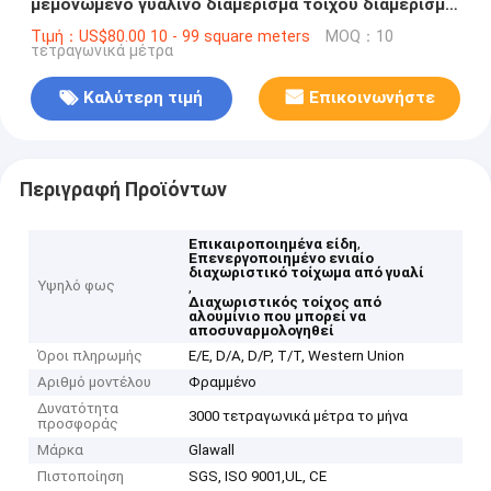
μεμονωμένο γυάλινο διαμέρισμα τοίχου διαμέρισμα
επίπλων γραφείου
Τιμή：US$80.00 10 - 99 square meters
MOQ：10
τετραγωνικά μέτρα
Καλύτερη τιμή
Επικοινωνήστε
Περιγραφή Προϊόντων
,
Επικαιροποιημένα είδη
Επενεργοποιημένο ενιαίο
διαχωριστικό τοίχωμα από γυαλί
Υψηλό φως
,
Διαχωριστικός τοίχος από
αλουμίνιο που μπορεί να
αποσυναρμολογηθεί
Όροι πληρωμής
Ε/Ε, D/A, D/P, T/T, Western Union
Αριθμό μοντέλου
Φραμμένο
Δυνατότητα
3000 τετραγωνικά μέτρα το μήνα
προσφοράς
Μάρκα
Glawall
Πιστοποίηση
SGS, ISO 9001,UL, CE