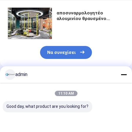
αποσυναρμολογητέο
αλουμινίου θραυσμένο
μεμονωμένο γυάλινο
διαμέρισμα τοίχου διαμέρισμα
επίπλων γραφείου
Να συνεχίσει
admin
Συνιστώμενα Προϊόντα
11:10 AM
Good day, what product are you looking for?