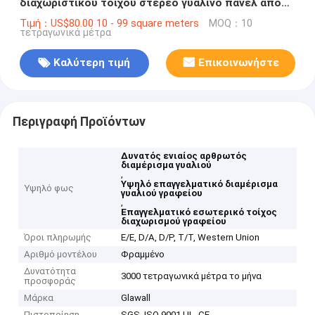
διαχωριστικού τοίχου στερεό γυάλινο πάνελ από
χάλυβα ισχυρή ενιαία μονωτική γυάλινη
Τιμή：US$80.00 10 - 99 square meters
MOQ：10
τετραγωνικά μέτρα
διαχωριστική
Καλύτερη τιμή
Επικοινωνήστε
Περιγραφή Προϊόντων
Δυνατός ενιαίος αρθρωτός
διαμέρισμα γυαλιού
,
Υψηλό επαγγελματικό διαμέρισμα
Υψηλό φως
γυαλιού γραφείου
,
Επαγγελματικό εσωτερικό τοίχος
διαχωρισμού γραφείου
Όροι πληρωμής
Ε/Ε, D/A, D/P, T/T, Western Union
Αριθμό μοντέλου
Φραμμένο
Δυνατότητα
3000 τετραγωνικά μέτρα το μήνα
προσφοράς
Μάρκα
Glawall
Πιστοποίηση
SGS, ISO 9001,UL, CE