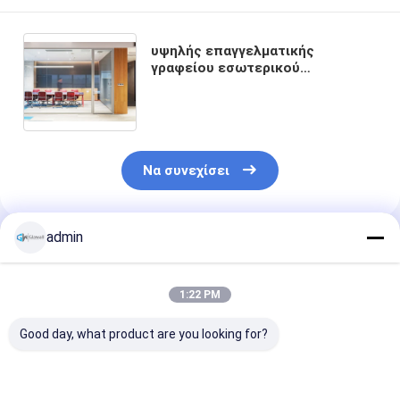
υψηλής επαγγελματικής
γραφείου εσωτερικού
διαχωριστικού τοίχου στερεό
γυάλινο πάνελ από χάλυβα
ισχυρή ενιαία μονωτική γυάλινη
διαχωριστική
Να συνεχίσει
admin
Συνιστώμενα Προϊόντα
1:22 PM
Good day, what product are you looking for?