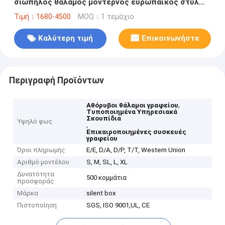
σιωπηλός θάλαμος μοντέρνος ευρωπαϊκός στυλ
θάλαμοι γραφείου για τη συνάντηση
Τιμή：1680-4500
MOQ：1 τεμάχιο
Καλύτερη τιμή
Επικοινωνήστε
Περιγραφή Προϊόντων
,
Αθόρυβοι θάλαμοι γραφείου
Τυποποιημένα Υπηρεσιακά
Σκουπίδια
Υψηλό φως
,
Επικαιροποιημένες συσκευές
γραφείου
Όροι πληρωμής
Ε/Ε, D/A, D/P, T/T, Western Union
Αριθμό μοντέλου
S, M, SL, L, XL
Δυνατότητα
500 κομμάτια
προσφοράς
Μάρκα
silent box
Πιστοποίηση
SGS, ISO 9001,UL, CE