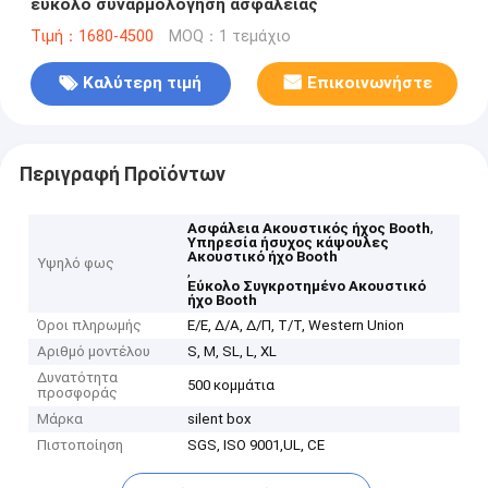
εύκολο συναρμολόγηση ασφαλείας
Τιμή：1680-4500
MOQ：1 τεμάχιο
Καλύτερη τιμή
Επικοινωνήστε
Περιγραφή Προϊόντων
,
Ασφάλεια Ακουστικός ήχος Booth
Υπηρεσία ήσυχος κάψουλες
Ακουστικό ήχο Booth
Υψηλό φως
,
Εύκολο Συγκροτημένο Ακουστικό
ήχο Booth
Όροι πληρωμής
Ε/Ε, Δ/Α, Δ/Π, Τ/Τ, Western Union
Αριθμό μοντέλου
S, M, SL, L, XL
Δυνατότητα
500 κομμάτια
προσφοράς
Μάρκα
silent box
Πιστοποίηση
SGS, ISO 9001,UL, CE