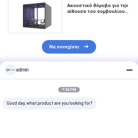
Ακουστικό θόρυβο για την
αίθουσα του συμβουλίου
εύκολο συναρμολόγηση
ασφαλείας
Να συνεχίσει
admin
Συνιστώμενα Προϊόντα
7:36 PM
Good day, what product are you looking for?
Μικρές βιβλιοθήκες
αποσυναρμολογήσιμη
Μεγέθους M Μ