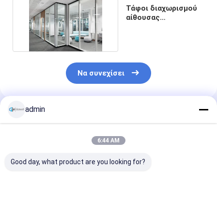
Τάφοι διαχωρισμού
αίθουσας
συνεδριάσεων με
πλαίσιο
Να συνεχίσει
admin
Συνιστώμενα Προϊόντα
6:44 AM
Good day, what product are you looking for?
Ηχομονωτικό
Εύκολη
Ακουστικός