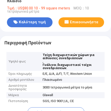
πλαίσιο
Τιμή：US$80.00 10 - 99 square meters
MOQ：10
τετραγωνικά μέτρα
Καλύτερη τιμή
Επικοινωνήστε
Περιγραφή Προϊόντων
Τείχη διαχωριστικών χώρων για
αίθουσες συνεδριάσεων
Υψηλό φως
,
Γυάλινοι διαχωριστικοί τοίχοι
συνεδριάσεων.
Όροι πληρωμής
Ε/Ε, Δ/Α, Δ/Π, Τ/Τ, Western Union
Αριθμό μοντέλου
Πλαισιωμένο
Δυνατότητα
3000 τετραγωνικά μέτρα το μήνα
προσφοράς
Μάρκα
Glawall
Πιστοποίηση
SGS, ISO 9001,UL, CE